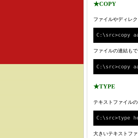
★COPY
ファイルやディレク
C:\src>copy a
ファイルの連結もで
C:\src>copy a
★TYPE
テキストファイルの内
C:\src>type h
大きいテキストファ