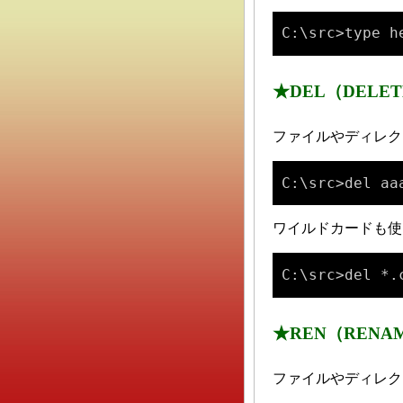
C:\src>type h
★DEL（DELET
ファイルやディレクト
C:\src>del aa
ワイルドカードも使
C:\src>del *.
★REN（RENAM
ファイルやディレクト