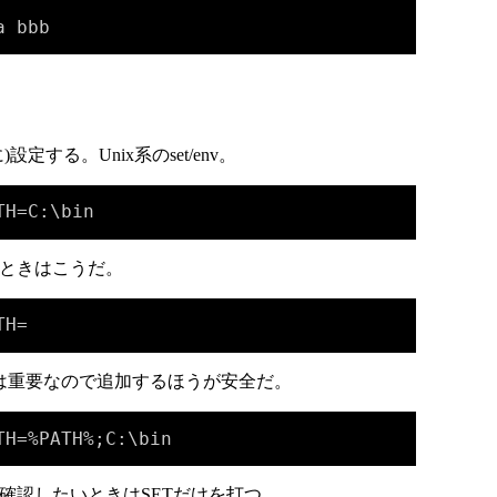
a bbb
定する。Unix系のset/env。
TH=C:\bin
ときはこうだ。
TH=
Hは重要なので追加するほうが安全だ。
TH=%PATH%;C:\bin
確認したいときはSETだけを打つ。