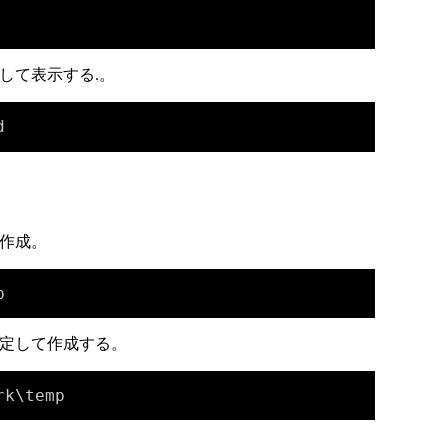
して表示する.。
d
作成。
p
定して作成する。
rk\temp