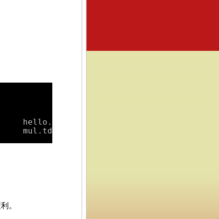
    hello.exe

     mul.tds
便利。