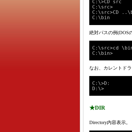
C:\>CD src

C:\src>

C:\src>CD ..\b
C:\bin
絶対パスの例(DO
C:\src>cd \bin
C:\bin>
なお、カレントドラ
C:\>D:

D:\>
★DIR
Directory内容表示。