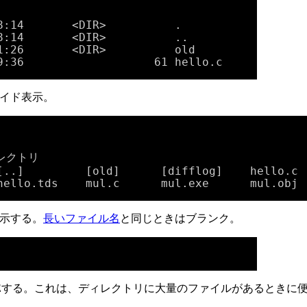
8:14       <DIR>          .

8:14       <DIR>          ..

1:26       <DIR>          old

9:36                   61 hello.c
イド表示。
レクトリ

[..]         [old]      [difflog]    hello.c  
hello.tds    mul.c      mul.exe      mul.obj 
示する。
長いファイル名
と同じときはブランク。
SEする。これは、ディレクトリに大量のファイルがあるときに