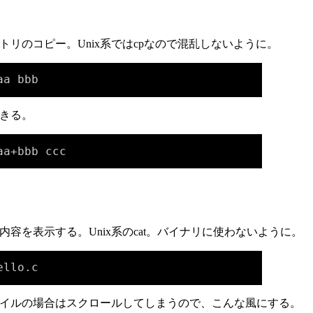
トリのコピー。Unix系ではcpなので混乱しないように。
aa bbb
きる。
aa+bbb ccc
容を表示する。Unix系のcat。バイナリに使わないように。
ello.c
イルの場合はスクロールしてしまうので、こんな風にする。