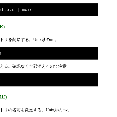
ello.c | more
E)
リを削除する。Unix系のrm。
a
える。確認なく全部消えるので注意。
c
E)
リの名前を変更する。Unix系のmv。