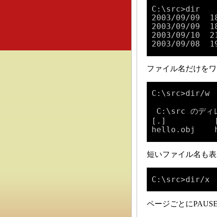
C:\src>dir

2003/09/09  1
2003/09/09  1
2003/09/10  2
2003/09/08  1
ファイル名だけをワ
C:\src>dir/w

 C:\src のディ
[.]          
hello.obj    
短いファイル名も表
C:\src>dir/x
ページごとにPAU