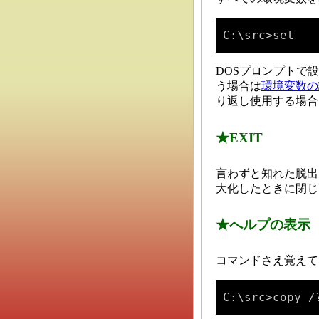
C:\src>set
DOSプロンプトで
う場合は
環境変数の
り返し使用する場合
★EXIT
言わずと知れた脱出
大化したときに閉じ
★へルプの表示
コマンドさえ覚えて
C:\src>copy /