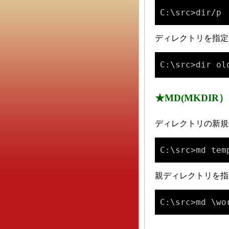
C:\src>dir/p
ディレクトリを指定
C:\src>dir ol
★MD(MKDIR）
ディレクトリの新規
C:\src>md tem
親ディレクトリを指
C:\src>md \wo