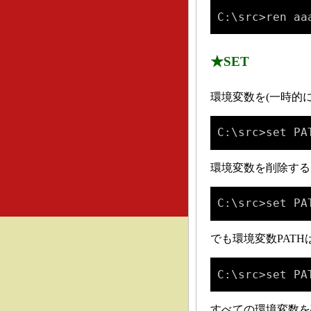
C:\src>ren aa
★SET
環境変数を(一時的に)設
C:\src>set PA
環境変数を削除する
C:\src>set PA
でも環境変数PAT
C:\src>set PA
すべての環境変数を