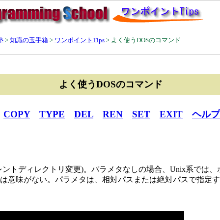
塾
>
知識の玉手箱
>
ワンポイントTips
>
よく使うDOSのコマンド
よく使うDOSのコマンド
COPY
TYPE
DEL
REN
SET
EXIT
ヘルプ
ctory(カレントディレクトリ変更)。パラメタなしの場合、Unix系で
では意味がない。パラメタは、相対パスまたは絶対パスで指定