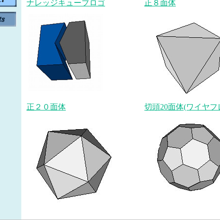
ナレッジキューブロゴ
正８面体
正２０面体
切頭20面体(ワイヤフ